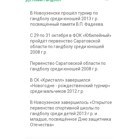
В Новоузенске прошёл турнир по
гандболу среди юношей 2013 г.р.
посвящённый памяти В.П. Фадеева.
C 29 по 31 октября в ФОК «Юбилейный»
пройдёт первенство Саратовской
области по гандболу среди юношей
2008 г.р.
Первенство Саратовской области по
гандболу среди юношей 2008 г.р.
В СК «Кристалл» завершился
«Новогодне - рождественский турнир»
среди мальчиков 2012 г.р.
В Новоузенске завершилось «Открытое
первенство спортивной школы по
гандболу среди детей 2013 г.р. и
младше, посвящённое Дню защитника
Отечества»