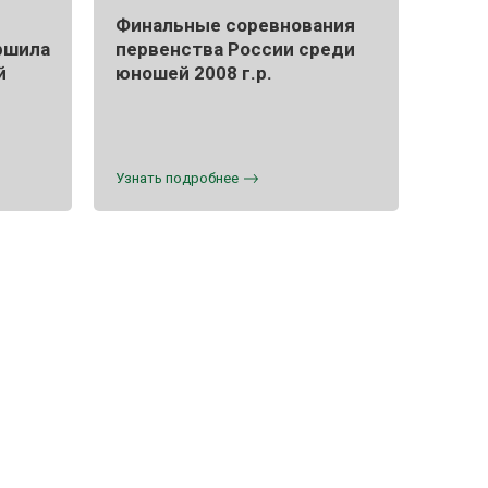
Финальные соревнования
ршила
первенства России среди
й
юношей 2008 г.р.
я
Узнать подробнее