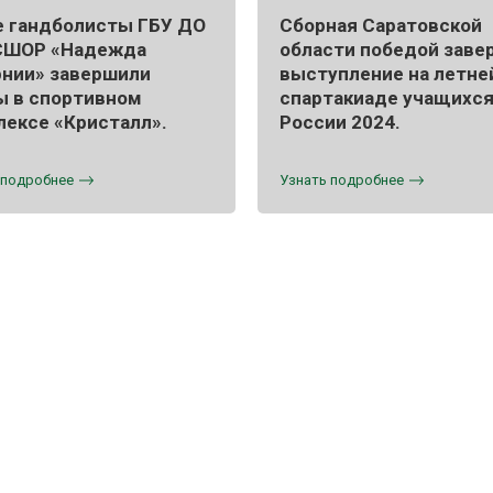
 гандболисты ГБУ ДО
Сборная Саратовской
СШОР «Надежда
области победой заве
рнии» завершили
выступление на летне
ы в спортивном
спартакиаде учащихс
лексе «Кристалл».
России 2024.
 подробнее
Узнать подробнее