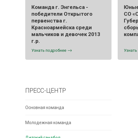
Команда г. Энгельса -
Юные
победители Открытого
СО «
первенства г.
Губе
Красноармейска среди
сбор
мальчиков и девочек 2013
комп
г.р.
Узнать подробнее
Узнать
ПРЕСС-ЦЕНТР
Основная команда
Молодежная команда
Детский гандбол