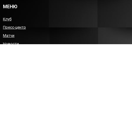
МЕНЮ
Клуб
Пресс-центр
Матчи
Новости
Команда
Детско-юношеский гандбол
Болельщикам
Контакты
КОНТАКТЫ
8 (8452)212588
sgau-handball@bk.ru
info@sarhandball.ru