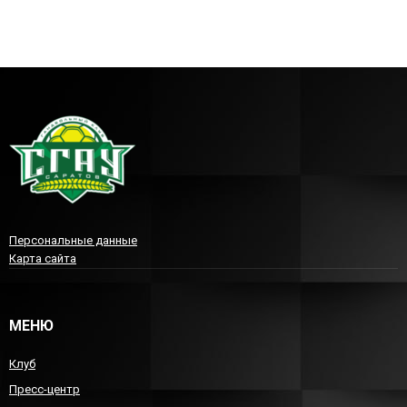
Персональные данные
Карта сайта
МЕНЮ
Клуб
Пресс-центр