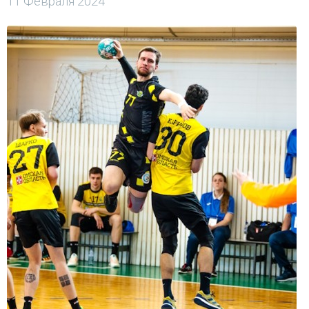
11 Февраля 2024