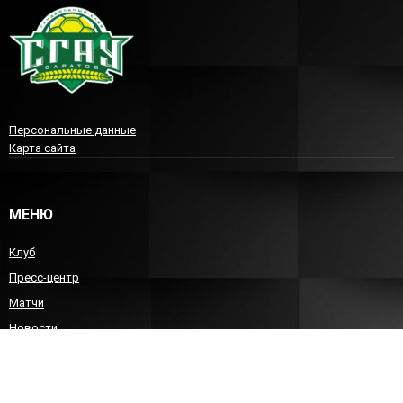
Персональные данные
Карта сайта
МЕНЮ
Клуб
Пресс-центр
Матчи
Новости
Команда
Детско-юношеский гандбол