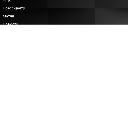
Клуб
Пресс-центр
Матчи
Новости
Команда
Детско-юношеский гандбол
Болельщикам
Контакты
КОНТАКТЫ
8 (8452)212588
sgau-handball@bk.ru
info@sarhandball.ru