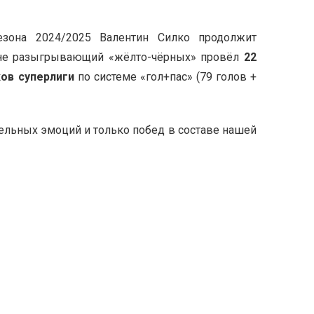
езона 2024/2025 Валентин Силко продолжит
оне разыгрывающий «жёлто-чёрных» провёл
22
ков суперлиги
по системе «гол+пас» (79 голов +
ельных эмоций и только побед в составе нашей