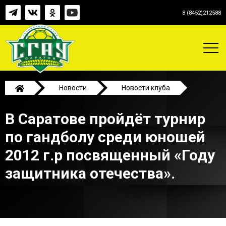
8 (8452)212588
Новости
Новости клуба
В Саратове пройдёт турнир по гандболу среди
В Саратове пройдёт турнир
юношей 2012 г.р посвященный «Году защитника
отечества».
по гандболу среди юношей
2012 г.р посвященный «Году
защитника отечества».