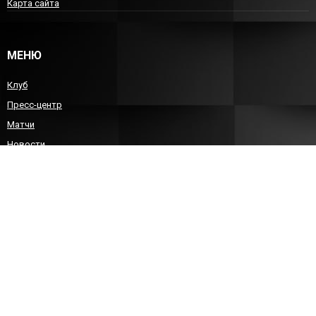
Карта сайта
МЕНЮ
Клуб
Пресс-центр
Матчи
Новости
Команда
Детско-юношеский гандбол
Болельщикам
Контакты
КОНТАКТЫ
8 (8452)212588