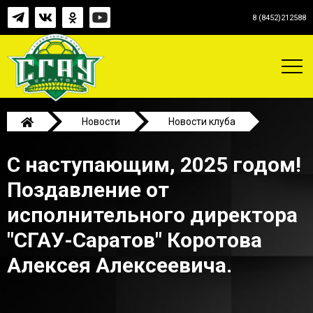
8 (8452)212588
Новости
Новости клуба
С наступающим, 2025 годом! Поздавление от
С наступающим, 2025 годом!
исполнительного директора "СГАУ-Саратов"
Коротова Алексея Алексеевича.
Поздавление от
исполнительного директора
"СГАУ-Саратов" Коротова
Алексея Алексеевича.