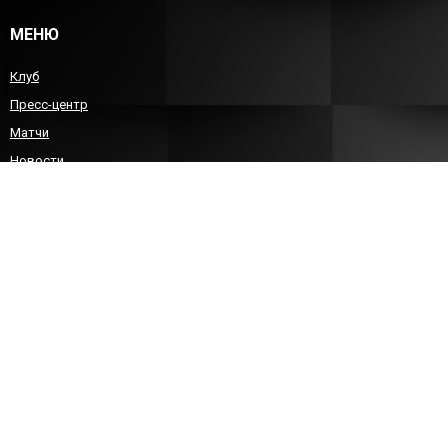
МЕНЮ
Клуб
Пресс-центр
Матчи
Новости
Команда
Детско-юношеский гандбол
Болельщикам
Контакты
КОНТАКТЫ
8 (8452)212588
sgau-handball@bk.ru