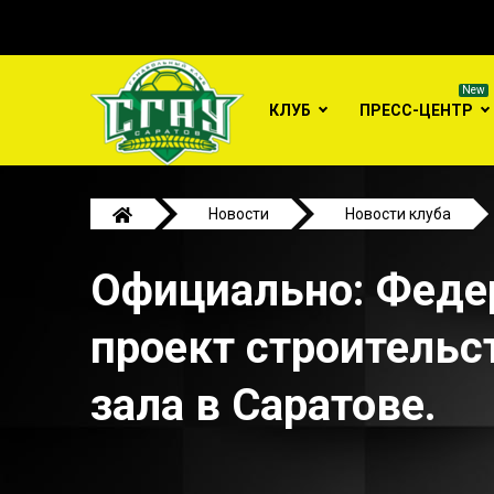
КЛУБ
ПРЕСС-ЦЕНТР
Новости
Новости клуба
Официально: Федерация гандбола России согласов
Официально: Федер
проект строительс
зала в Саратове.