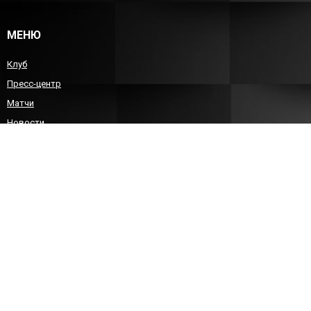
МЕНЮ
Клуб
Пресс-центр
Матчи
Новости
Команда
Детско-юношеский гандбол
Болельщикам
Контакты
КОНТАКТЫ
8 (8452)212588
sgau-handball@bk.ru