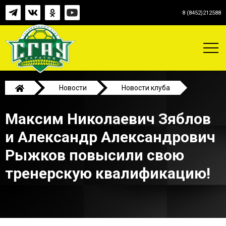
8 (8452)212588
Новости
Новости клуба
Максим Николаевич Зяблов и Александр
Максим Николаевич Зяблов
Александрович Рыжков повысили свою тренерскую
квалификацию!
и Александр Александрович
Рыжков повысили свою
тренерскую квалификацию!