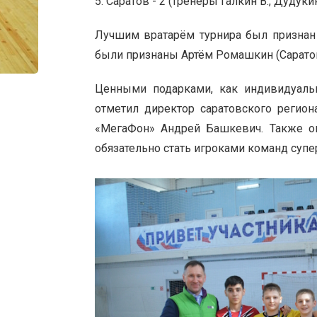
5. Саратов - 2 (тренеры Галкин В., Дудукин
Лучшим вратарём турнира был признан
были признаны Артём Ромашкин (Саратов
Ценными подарками, как индивидуаль
отметил директор саратовского регио
«МегаФон» Андрей Башкевич. Также он
обязательно стать игроками команд супе