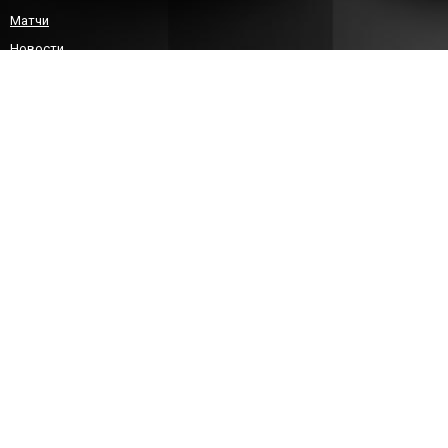
Матчи
Новости
Команда
Детско-юношеский гандбол
Болельщикам
Контакты
КОНТАКТЫ
8 (8452)212588
sgau-handball@bk.ru
info@sarhandball.ru