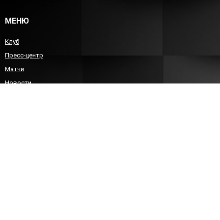
МЕНЮ
Клуб
Пресс-центр
Матчи
Новости
Команда
Детско-юношеский гандбол
Болельщикам
Контакты
КОНТАКТЫ
8 (8452)212588
sgau-handball@bk.ru