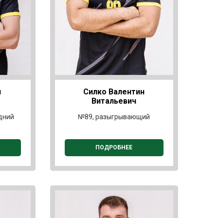
н
Силко Валентин
Витальевич
дний
№89, разыгрывающий
ПОДРОБНЕЕ