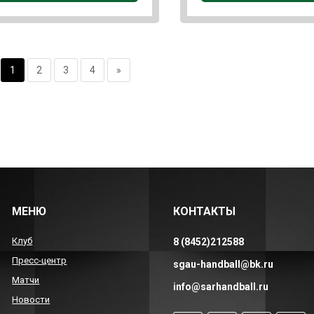
1
2
3
4
»
МЕНЮ
КОНТАКТЫ
Клуб
8 (8452)212588
Пресс-центр
sgau-handball@bk.ru
Матчи
info@sarhandball.ru
Новости