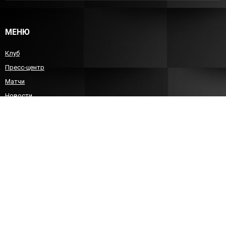
МЕНЮ
Клуб
Пресс-центр
Матчи
Новости
Команда
Детско-юношеский гандбол
Болельщикам
Контакты
КОНТАКТЫ
8 (8452)212588