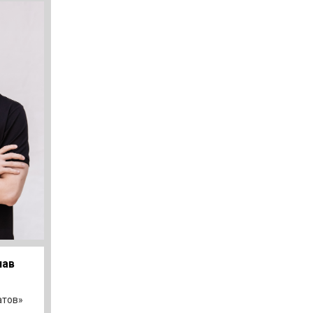
лав
атов»