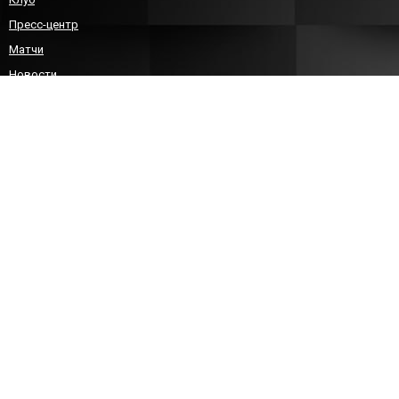
Пресс-центр
Матчи
Новости
Команда
Детско-юношеский гандбол
Болельщикам
Контакты
КОНТАКТЫ
8 (8452)212588
sgau-handball@bk.ru
info@sarhandball.ru