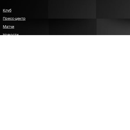
Клуб
Пресс-центр
Матчи
Новости
Команда
Детско-юношеский гандбол
Болельщикам
Контакты
КОНТАКТЫ
8 (8452)212588
sgau-handball@bk.ru
info@sarhandball.ru